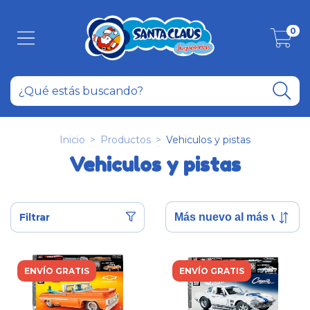
0
Inicio
>
Productos
>
Vehiculos y pistas
Vehiculos y pistas
Filtrar
ENVÍO GRATIS
ENVÍO GRATIS