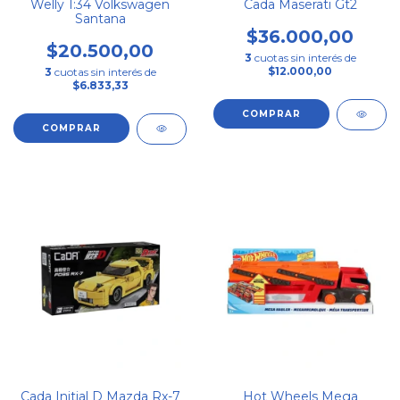
Welly 1:34 Volkswagen
Cada Maserati Gt2
Santana
$36.000,00
$20.500,00
3
cuotas sin interés de
$12.000,00
3
cuotas sin interés de
$6.833,33
Cada Initial D Mazda Rx-7
Hot Wheels Mega