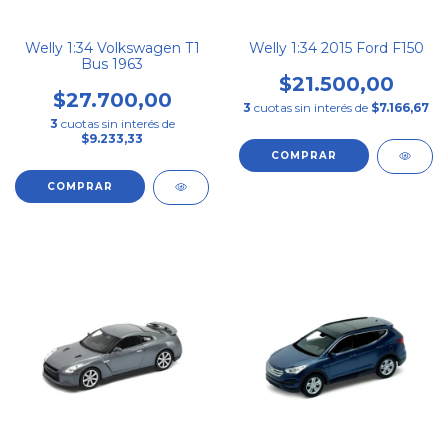
Welly 1:34 Volkswagen T1
Welly 1:34 2015 Ford F150
Bus 1963
$21.500,00
$27.700,00
3
cuotas sin interés de
$7.166,67
3
cuotas sin interés de
$9.233,33