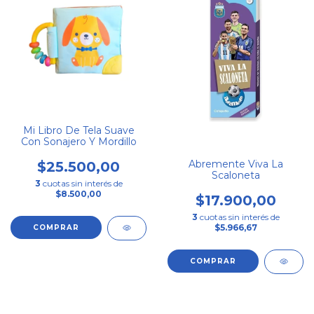
Mi Libro De Tela Suave
Con Sonajero Y Mordillo
Abremente Viva La
$25.500,00
Scaloneta
3
cuotas sin interés de
$8.500,00
$17.900,00
3
cuotas sin interés de
$5.966,67