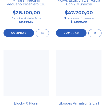
Mi Taller Mecano
Flokys Estacion De Policia
Pequeño Ingeniero Con
Con 2 Muñecos
Herramientas 140pcs
$28.100,00
$47.700,00
3
cuotas sin interés de
3
cuotas sin interés de
$9.366,67
$15.900,00
Blocky X Plorer
Bloques Armatron 2 En 1