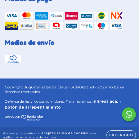
Medios de envío
Copyright Jugueterias Santa Claus - 30610693691 - 2026. Todos los
derechos reservados.
Defensa de las y los consumidores. Para reclamos
ingresá acá.
/
Botón de arrepentimiento
Al navegar por este sitio
aceptás el uso de cookies
para
ENTENDIDO
agilizar tu experiencia de compra.