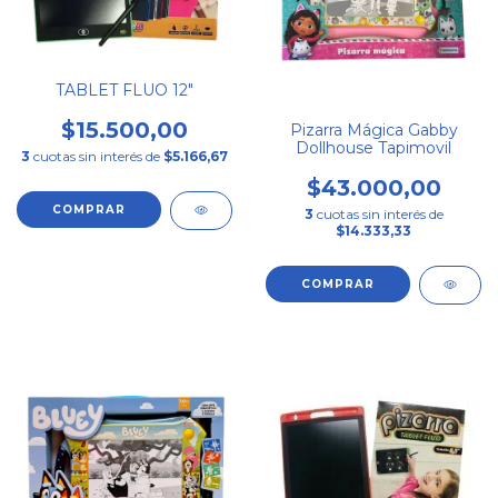
TABLET FLUO 12"
$15.500,00
Pizarra Mágica Gabby
Dollhouse Tapimovil
3
cuotas sin interés de
$5.166,67
$43.000,00
3
cuotas sin interés de
$14.333,33