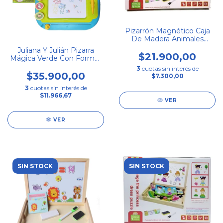
Pizarrón Magnético Caja
De Madera Animales
Numerosos
Juliana Y Julián Pizarra
$21.900,00
Mágica Verde Con Formas
Imantadas
3
cuotas sin interés de
$35.900,00
$7.300,00
3
cuotas sin interés de
$11.966,67
VER
VER
SIN STOCK
SIN STOCK