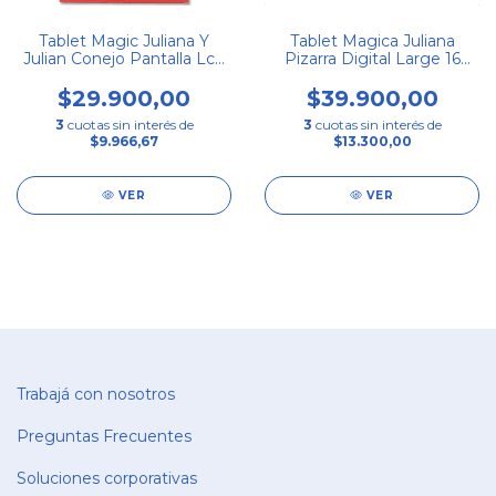
Tablet Magic Juliana Y
Tablet Magica Juliana
Julian Conejo Pantalla Lcd
Pizarra Digital Large 16
Con Lapiz
Pulgadas Color Unico
$29.900,00
$39.900,00
3
cuotas sin interés de
3
cuotas sin interés de
$9.966,67
$13.300,00
VER
VER
Trabajá con nosotros
Preguntas Frecuentes
Soluciones corporativas