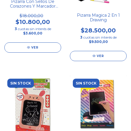
Pizarra Con Sellos De
Corazones Y Marcador
Borrador
Pizarra Magica 2 En 1
$18.000,00
Drawing
$10.800,00
3
cuotas sin interés de
$28.500,00
$3.600,00
3
cuotas sin interés de
$9.500,00
VER
VER
SIN STOCK
SIN STOCK