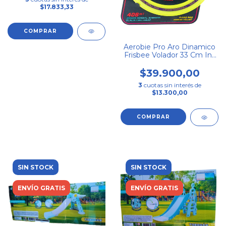
$17.833,33
Aerobie Pro Aro Dinamico
Frisbee Volador 33 Cm Int
88400 Color Verde
$39.900,00
3
cuotas sin interés de
$13.300,00
SIN STOCK
SIN STOCK
ENVÍO GRATIS
ENVÍO GRATIS