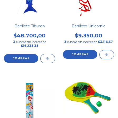
Barrilete Tiburon
Barrilete Unicornio
$48.700,00
$9.350,00
3
cuotas sin interés de
3
cuotas sin interés de
$3.116,67
$16.233,33