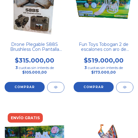
Drone Plegable S88S
Fun Toys Tobogan 2 de
Brushless Con Pantalla
escalones con aro de
LCD En Mando | Vuelo
basquet y hamaca bebè
Estable y Alta Durabilidad
Beige
$315.000,00
$519.000,00
3
cuotas sin interés de
3
cuotas sin interés de
$105.000,00
$173.000,00
ENVÍO GRATIS