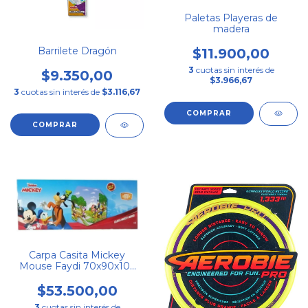
Paletas Playeras de
madera
Barrilete Dragón
$11.900,00
3
cuotas sin interés de
$9.350,00
$3.966,67
3
cuotas sin interés de
$3.116,67
Carpa Casita Mickey
Mouse Faydi 70x90x102
Cm
$53.500,00
3
cuotas sin interés de