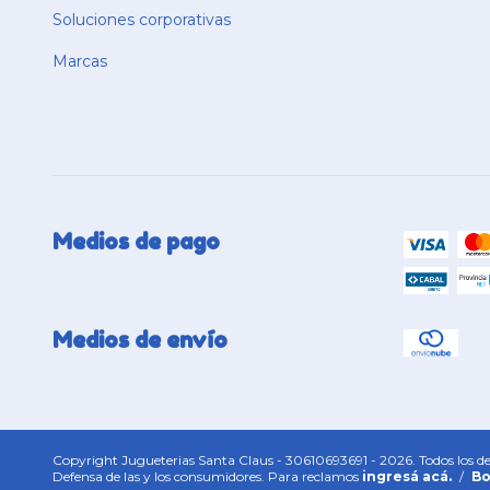
Soluciones corporativas
Marcas
Medios de pago
Medios de envío
Copyright Jugueterias Santa Claus - 30610693691 - 2026. Todos los de
Defensa de las y los consumidores. Para reclamos
ingresá acá.
/
Bo