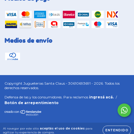
Medios de envío
Copyright Jugueterias Santa Claus - 30610693691 - 2026. Todos los
derechos reservados.
Defensa de las y los consumidores. Para reclamos
ingresá acá.
/
Botón de arrepentimiento
Al navegar por este sitio
aceptás el uso de cookies
para
ENTENDIDO
agilizar tu experiencia de compra.