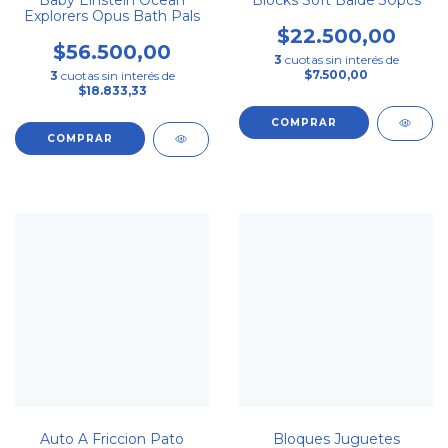
Baby Einstein Ocean
Blocks Soft Balde 30pcs
Explorers Opus Bath Pals
$22.500,00
$56.500,00
3
cuotas sin interés de
$7.500,00
3
cuotas sin interés de
$18.833,33
Auto A Friccion Pato
Bloques Juguetes