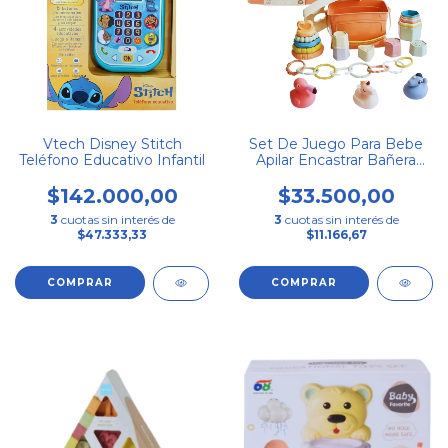
Vtech Disney Stitch
Set De Juego Para Bebe
Teléfono Educativo Infantil
Apilar Encastrar Bañera
Ensarte Goma Color
Pastel Baby Favorite
$142.000,00
$33.500,00
3
cuotas sin interés de
3
cuotas sin interés de
$47.333,33
$11.166,67