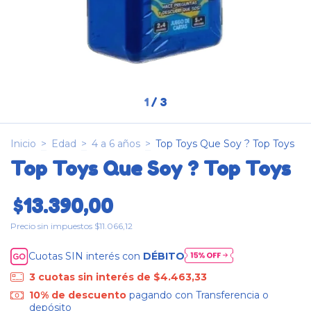
1
/
3
Inicio
>
Edad
>
4 a 6 años
>
Top Toys Que Soy ? Top Toys
Top Toys Que Soy ? Top Toys
$13.390,00
Precio sin impuestos
$11.066,12
Cuotas SIN interés con
DÉBITO
3
cuotas sin interés de
$4.463,33
10% de descuento
pagando con Transferencia o
depósito