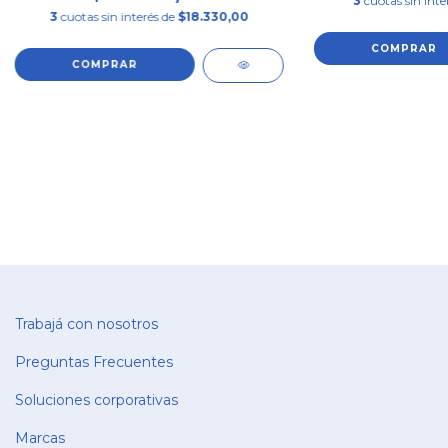
3
cuotas sin inte
3
cuotas sin interés de
$18.330,00
Trabajá con nosotros
Preguntas Frecuentes
Soluciones corporativas
Marcas