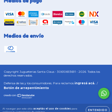
Medios de pago
Medios de envío
Copyright Jugueterias Santa Claus - 30610693691 - 2026. Todos los
derechos reservados.
Defensa de las y los consumidores. Para reclamos
ingresá acá.
/
Botón de arrepentimiento
Al navegar por este sitio
aceptás el uso de cookies
para
ENTENDIDO
agilizar tu experiencia de compra.