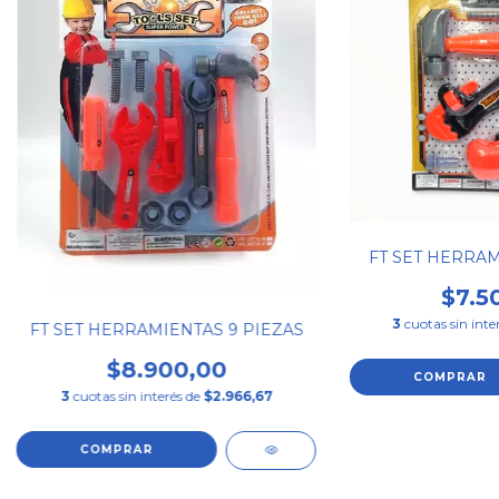
FT SET HERRAM
$7.5
3
cuotas sin inte
FT SET HERRAMIENTAS 9 PIEZAS
$8.900,00
3
cuotas sin interés de
$2.966,67