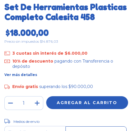
Set De Herramientas Plasticas
Completo Calesita 458
$18.000,00
Precio sin impuestos
$14.876,03
3
cuotas sin interés de
$6.000,00
10% de descuento
pagando con Transferencia o
depósito
Ver más detalles
Envío gratis
superando los
$90.000,00
CAMBIAR CP
Entregas para el CP:
Medios de envío