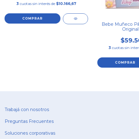
3
cuotas sin interés de
$10.166,67
Bebe Muñeco Pik
Original
$59.5
3
cuotas sin inte
Trabajá con nosotros
Preguntas Frecuentes
Soluciones corporativas