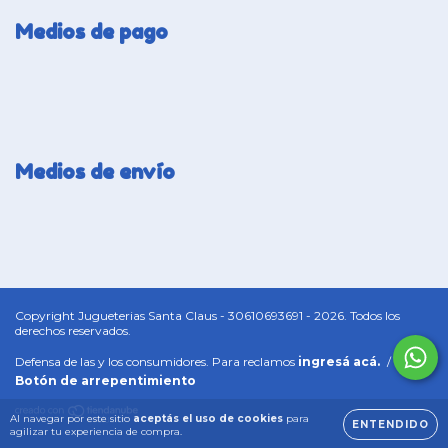
Medios de pago
Medios de envío
Copyright Jugueterias Santa Claus - 30610693691 - 2026. Todos los
derechos reservados.
Defensa de las y los consumidores. Para reclamos
ingresá acá.
/
Botón de arrepentimiento
Al navegar por este sitio
aceptás el uso de cookies
para
ENTENDIDO
agilizar tu experiencia de compra.