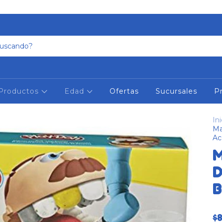
Productos
Edad
Ofertas
Sucursales
P
Ini
Ma
Ac
M
D
B
$