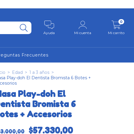
0
Ayuda
Mi cuenta
Mi carrito
reguntas Frecuentes
cio
>
Edad
>
1 a 3 años
>
sa Play-doh El Dentista Bromista 6 Botes +
cesorios
asa Play-doh El
entista Bromista 6
otes + Accesorios
$57.330,00
83.000,00