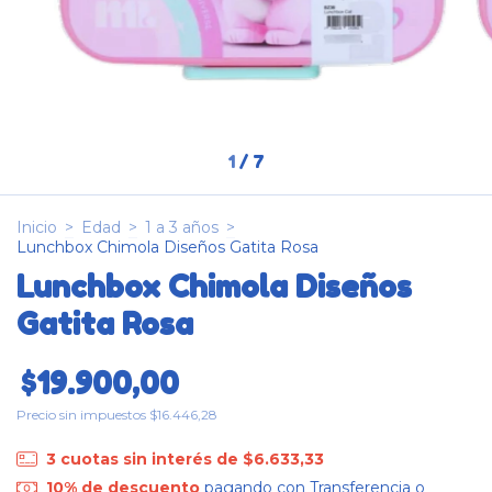
1
/
7
Inicio
>
Edad
>
1 a 3 años
>
Lunchbox Chimola Diseños Gatita Rosa
Lunchbox Chimola Diseños
Gatita Rosa
$19.900,00
Precio sin impuestos
$16.446,28
3
cuotas sin interés de
$6.633,33
10% de descuento
pagando con Transferencia o