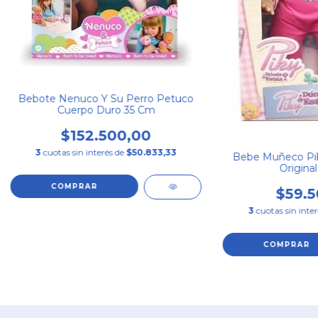
Bebote Nenuco Y Su Perro Petuco
Cuerpo Duro 35 Cm
$152.500,00
3
cuotas sin interés de
$50.833,33
Bebe Muñeco Pik
Original
$59.5
3
cuotas sin inte