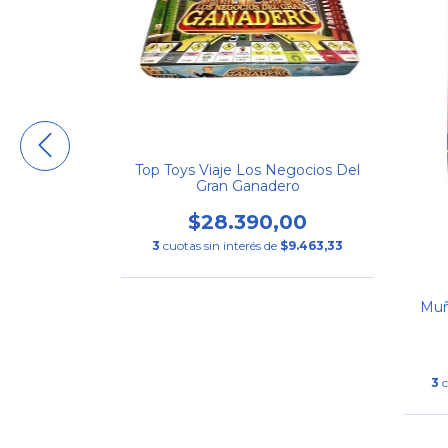
Cafe Con 2
250,00
Top Toys Viaje Los Negocios Del
Gran Ganadero
$8.416,67
$28.390,00
3
cuotas sin interés de
$9.463,33
Muñ
3
c