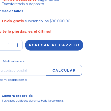
Transferencia o depósito
r más detalles
Envío gratis
superando los
$90.000,00
o te lo pierdas, es el último!
CAMBIAR CP
regas para el CP:
Medios de envío
CALCULAR
sé mi código postal
Compra protegida
Tus datos cuidados durante toda la compra.