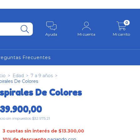
0
Ayuda
Mi cuenta
Mi carrito
reguntas Frecuentes
cio
>
Edad
>
7 a 9 años
>
pirales De Colores
spirales De Colores
39.900,00
cio sin impuestos
$32.975,21
3
cuotas sin interés de
$13.300,00
10% de descuento
pagando con