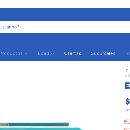
Productos
Edad
Ofertas
Sucursales
P
Ini
Es
E
$
Pre