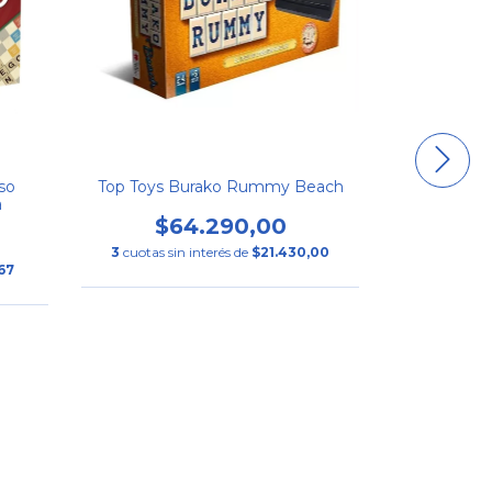
so
Top Toys Burako Rummy Beach
a
$64.290,00
3
cuotas sin interés de
$21.430,00
67
Muñeca 
Academy C
$7
3
cuotas si