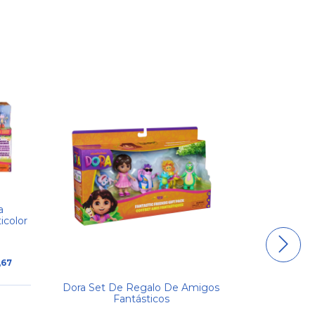
a
icolor
,67
Dora Set De Regalo De Amigos
Dora Set Lo
Fantásticos
Y Botas