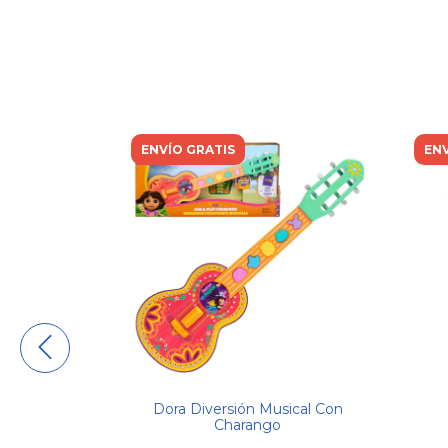
ENVÍO GRATIS
ENV
 Amigos Dora
Dora Diversión Musical Con
De 15 Cm
Charango