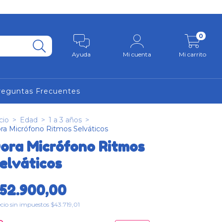
0
Ayuda
Mi cuenta
Mi carrito
reguntas Frecuentes
cio
>
Edad
>
1 a 3 años
>
ra Micrófono Ritmos Selváticos
ora Micrófono Ritmos
elváticos
52.900,00
cio sin impuestos
$43.719,01