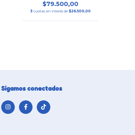
$79.500,00
$
3
cuotas sin interés de
$26.500,00
3
cuotas si
Sigamos conectados