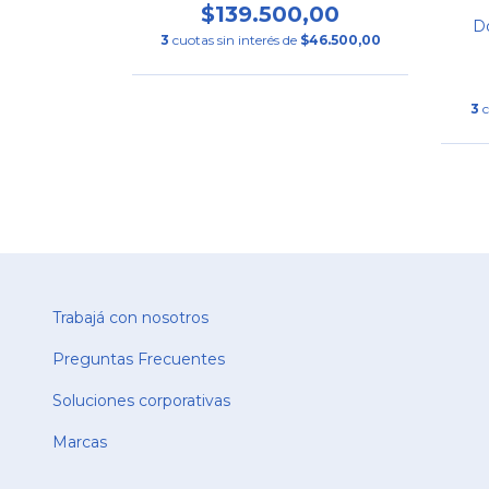
00
$139.500,00
Do
$19.300,00
3
cuotas sin interés de
$46.500,00
3
c
Trabajá con nosotros
Preguntas Frecuentes
Soluciones corporativas
Marcas