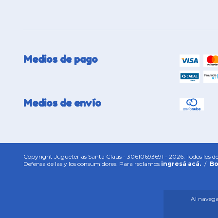
Medios de pago
Medios de envío
Copyright Jugueterias Santa Claus - 30610693691 - 2026. Todos los de
Defensa de las y los consumidores. Para reclamos
ingresá acá.
/
Bo
Al navegar