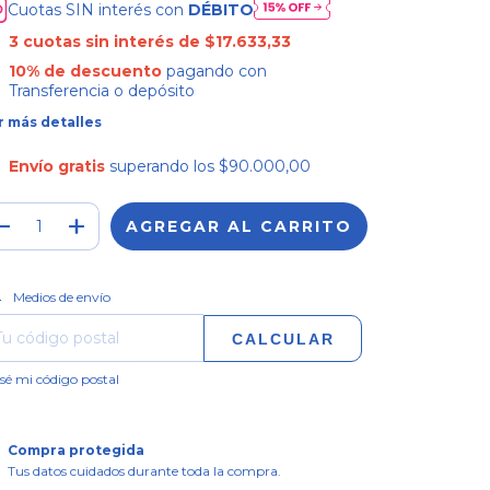
Cuotas SIN interés con
DÉBITO
3
cuotas sin interés de
$17.633,33
10% de descuento
pagando con
Transferencia o depósito
r más detalles
Envío gratis
superando los
$90.000,00
CAMBIAR CP
regas para el CP:
Medios de envío
CALCULAR
sé mi código postal
Compra protegida
Tus datos cuidados durante toda la compra.