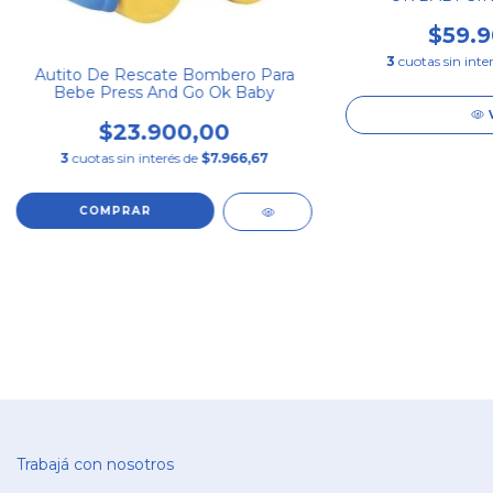
$59.9
3
cuotas sin inte
Autito De Rescate Bombero Para
Bebe Press And Go Ok Baby
$23.900,00
3
cuotas sin interés de
$7.966,67
Trabajá con nosotros