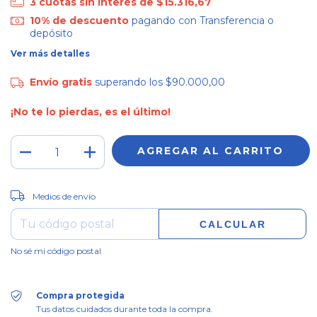
3
cuotas sin interés de
$15.316,67
10% de descuento
pagando con Transferencia o
depósito
Ver más detalles
Envío gratis
superando los
$90.000,00
¡No te lo pierdas, es el último!
CAMBIAR CP
Entregas para el CP:
Medios de envío
CALCULAR
No sé mi código postal
Compra protegida
Tus datos cuidados durante toda la compra.