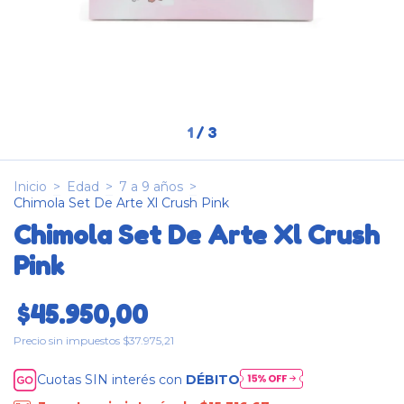
1
/
3
Inicio
>
Edad
>
7 a 9 años
>
Chimola Set De Arte Xl Crush Pink
Chimola Set De Arte Xl Crush
Pink
$45.950,00
Precio sin impuestos
$37.975,21
Cuotas SIN interés con
DÉBITO