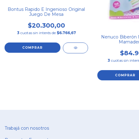
Bontus Rapido E Ingenioso Original
Juego De Mesa
$20.300,00
3
cuotas sin interés de
$6.766,67
Nenuco Biberón 
Mamader
$84.9
3
cuotas sin inter
Trabajá con nosotros