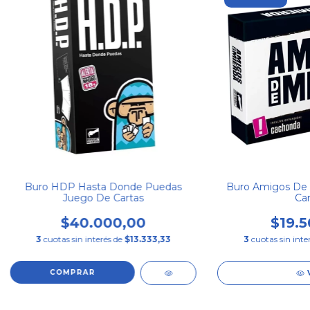
Buro HDP Hasta Donde Puedas
Buro Amigos De 
Juego De Cartas
Car
$40.000,00
$19.5
3
cuotas sin interés de
$13.333,33
3
cuotas sin inte