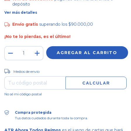
depósito
Ver más detalles
Envío gratis
superando los
$90.000,00
¡No te lo pierdas, es el último!
CAMBIAR CP
Entregas para el CP:
Medios de envío
CALCULAR
No sé mi código postal
Compra protegida
Tus datos cuidados durante toda la compra.
ATR Ahora Todos Reímos
es el juego de cartas que hará