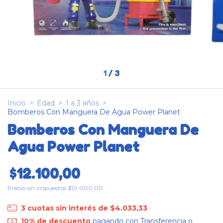
1
/
3
Inicio
>
Edad
>
1 a 3 años
>
Bomberos Con Manguera De Agua Power Planet
Bomberos Con Manguera De
Agua Power Planet
$12.100,00
Precio sin impuestos
$10.000,00
3
cuotas sin interés de
$4.033,33
10% de descuento
pagando con Transferencia o