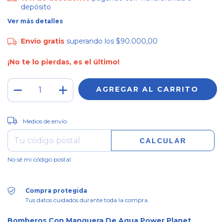
depósito
Ver más detalles
Envío gratis
superando los
$90.000,00
¡No te lo pierdas, es el último!
CAMBIAR CP
Entregas para el CP:
Medios de envío
CALCULAR
No sé mi código postal
Compra protegida
Tus datos cuidados durante toda la compra.
Bomberos Con Manguera De Agua Power Planet