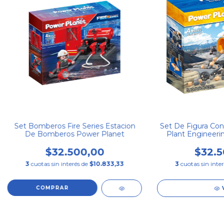
Set Bomberos Fire Series Estacion
Set De Figura Con
De Bomberos Power Planet
Plant Engineerin
Mac
$32.500,00
$32.5
3
cuotas sin interés de
$10.833,33
3
cuotas sin inte