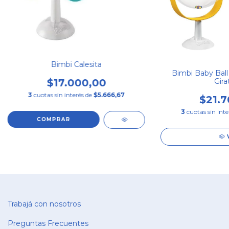
Bimbi Calesita
Bimbi Baby Ball
$17.000,00
Gira
3
cuotas sin interés de
$5.666,67
$21.7
3
cuotas sin int
Trabajá con nosotros
Preguntas Frecuentes