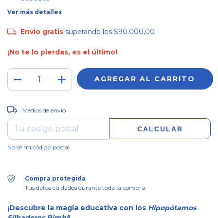
Ver más detalles
Envío gratis
superando los
$90.000,00
¡No te lo pierdas, es el último!
CAMBIAR CP
Entregas para el CP:
Medios de envío
CALCULAR
No sé mi código postal
Compra protegida
Tus datos cuidados durante toda la compra.
¡Descubre la magia educativa con los
Hipopótamos
Silbadores Bimbi
!