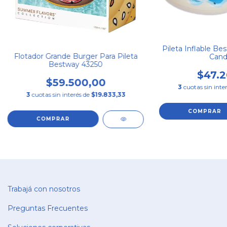
Pileta Inflable Bes
Flotador Grande Burger Para Pileta
Candy
Bestway 43250
$47.2
$59.500,00
3
cuotas sin inte
3
cuotas sin interés de
$19.833,33
Trabajá con nosotros
Preguntas Frecuentes