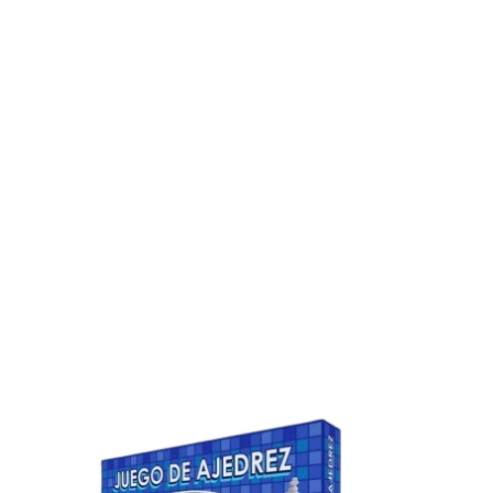
30
%
OFF