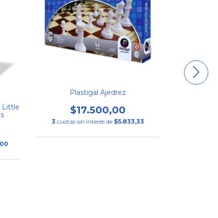
Twozies E
Plastigal Ajedrez
$35.990,
3
cuotas s
Little
$17.500,00
os
3
cuotas sin interés de
$5.833,33
,00