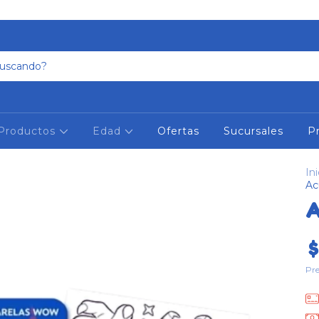
Productos
Edad
Ofertas
Sucursales
P
Ini
Ac
A
$
Pre