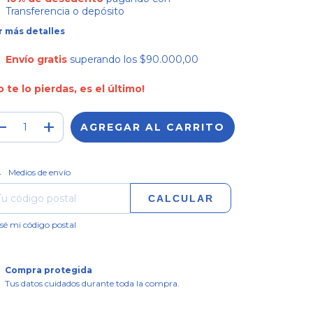
Transferencia o depósito
r más detalles
Envío gratis
superando los
$90.000,00
o te lo pierdas, es el último!
CAMBIAR CP
regas para el CP:
Medios de envío
CALCULAR
sé mi código postal
Compra protegida
Tus datos cuidados durante toda la compra.