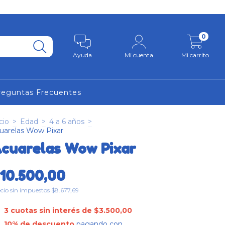
0
Ayuda
Mi cuenta
Mi carrito
reguntas Frecuentes
cio
>
Edad
>
4 a 6 años
>
uarelas Wow Pixar
cuarelas Wow Pixar
10.500,00
cio sin impuestos
$8.677,69
3
cuotas sin interés de
$3.500,00
10% de descuento
pagando con