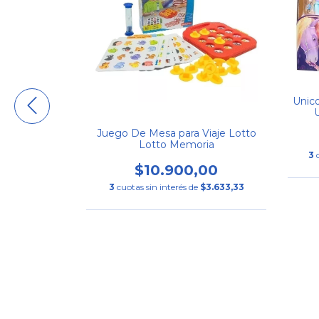
Unic
Juego De Mesa para Viaje Lotto
Lotto Memoria
3
$10.900,00
3
cuotas sin interés de
$3.633,33
onde Estas?
-lu
00
$19.833,33