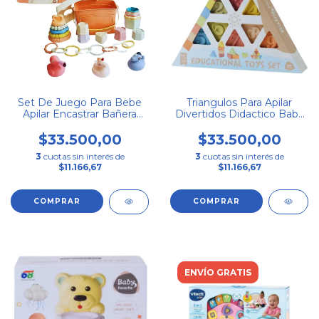
Set De Juego Para Bebe
Triangulos Para Apilar
Apilar Encastrar Bañera
Divertidos Didactico Baby
Ensarte Goma Color
Favorite
Pastel Baby Favorite
$33.500,00
$33.500,00
3
cuotas sin interés de
3
cuotas sin interés de
$11.166,67
$11.166,67
ENVÍO GRATIS